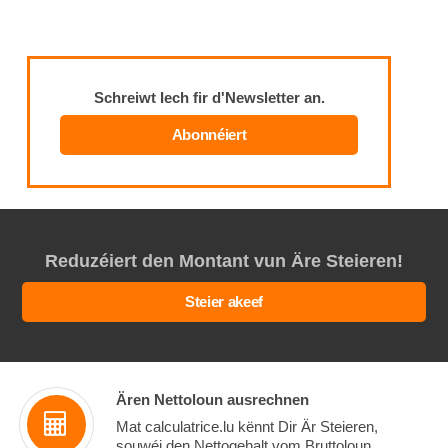
Schreiwt Iech fir d'Newsletter an.
Abonnéiert
Reduzéiert den Montant vun Äre Steieren!
Steier akeef
Ären Nettoloun ausrechnen
Mat calculatrice.lu kënnt Dir Är Steieren,
souwéi den Nettogehalt vom Bruttoloun