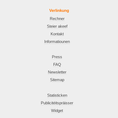
Verlinkung
Rechner
Steier akeef
Kontakt
Informatiounen
Press
FAQ
Newsletter
Sitemap
Statisticken
Publicitéitspräisser
Widget