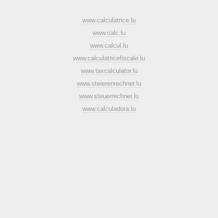
www.calculatrice.lu
www.calc.lu
www.calcul.lu
www.calculatricefiscale.lu
www.taxcalculator.lu
www.steierenrechner.lu
www.steuerrechner.lu
www.calculadora.lu