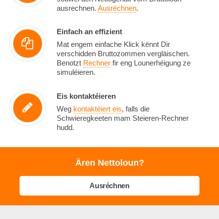
ausrechnen.
Ausréchnen
.
Einfach an effizient
Mat engem einfache Klick kënnt Dir
verschidden Bruttozommen vergläischen.
Benotzt
Rechner
fir eng Lounerhéigung ze
simuléieren.
Eis kontaktéieren
Weg
kontaktéiert eis
, falls die
Schwieregkeeten mam Steieren-Rechner
hudd.
Ären Nettoloun?
Ausréchnen