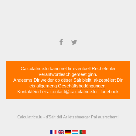
Calculatrice.lu kann net fir eventuell Rechefehler
verantwortlesch gemeet ginn.
Andeems Dir weider op dëser Säit bleift, akzeptéiert Dir
eis
allgemeng Geschäftsbedéngungen
.
Kontaktéiert eis.
contact@calculatrice.lu
-
facebook
Calculatrice.lu - d'Säit déi Är lëtzebuerger Pai ausrechent!