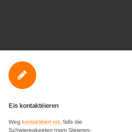
Eis kontaktéieren
Weg
kontaktéiert eis
, falls die
Schwieregkeeten mam Steieren-