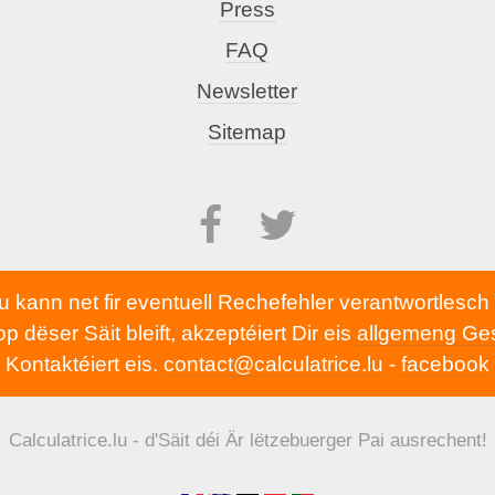
Press
FAQ
Newsletter
Sitemap
lu kann net fir eventuell Rechefehler verantwortlesc
 dëser Säit bleift, akzeptéiert Dir eis
allgemeng Ge
Kontaktéiert eis.
contact@calculatrice.lu
-
facebook
Calculatrice.lu - d'Säit déi Är lëtzebuerger Pai ausrechent!