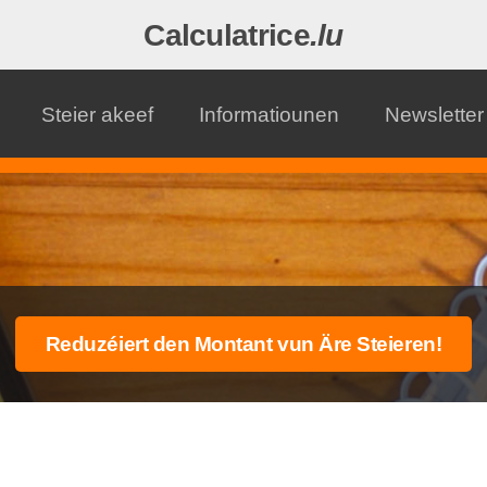
Calculatrice
.lu
Steier akeef
Informatiounen
Newsletter