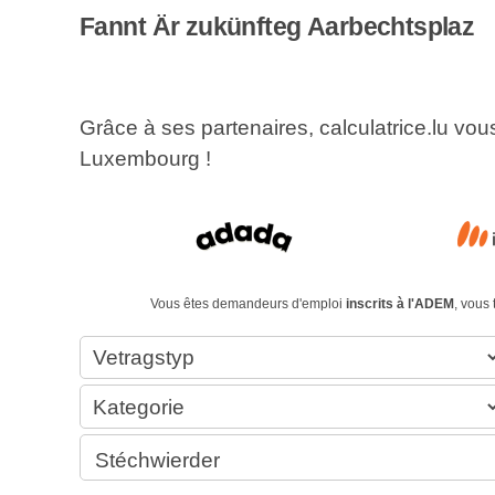
Fannt Är zukünfteg Aarbechtsplaz
Grâce à ses partenaires, calculatrice.lu vo
Luxembourg !
Vous êtes demandeurs d'emploi
inscrits à l'ADEM
, vous