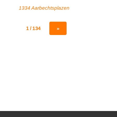
1334 Aarbechtsplazen
1 / 134
»