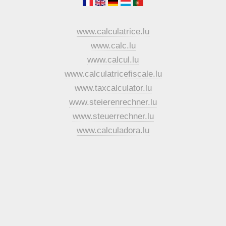
www.calculatrice.lu
www.calc.lu
www.calcul.lu
www.calculatricefiscale.lu
www.taxcalculator.lu
www.steierenrechner.lu
www.steuerrechner.lu
www.calculadora.lu