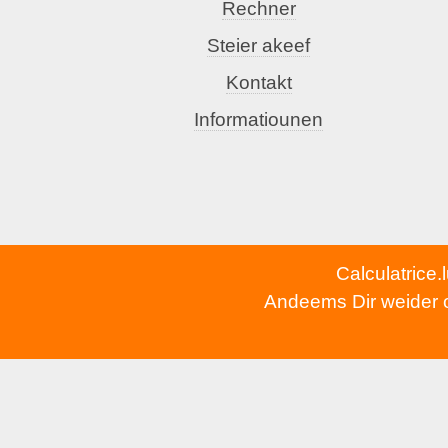
Rechner
Steier akeef
Kontakt
Informatiounen
Calculatrice.
Andeems Dir weider op