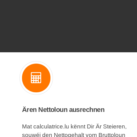
Ären Nettoloun ausrechnen
Mat calculatrice.lu kënnt Dir Är Steieren,
souwéi den Nettogehalt vom Bruttoloun