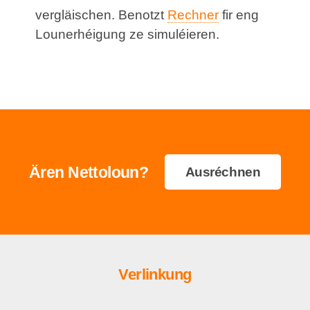
vergläischen. Benotzt
Rechner
fir eng
Lounerhéigung ze simuléieren.
Ären Nettoloun?
Ausréchnen
Verlinkung