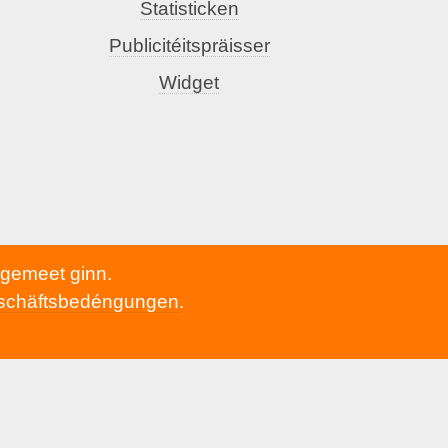
Statisticken
Publicitéitspräisser
Widget
h gemeet ginn.
schäftsbedéngungen
.