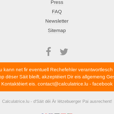
Press
FAQ
Newsletter
Sitemap
lu kann net fir eventuell Rechefehler verantwortlesc
 dëser Säit bleift, akzeptéiert Dir eis
allgemeng Ge
Kontaktéiert eis.
contact@calculatrice.lu
-
facebook
Calculatrice.lu - d'Säit déi Är lëtzebuerger Pai ausrechent!