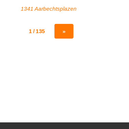
1341 Aarbechtsplazen
1 / 135
»