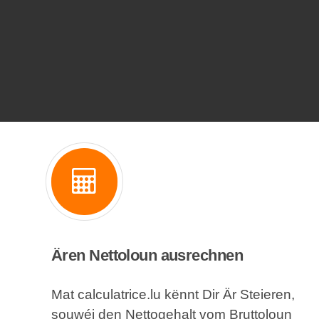
Ären Nettoloun ausrechnen
Mat calculatrice.lu kënnt Dir Är Steieren,
souwéi den Nettogehalt vom Bruttoloun