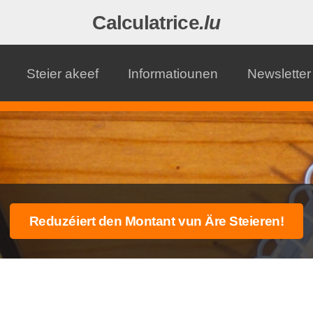
Calculatrice
.lu
Steier akeef
Informatiounen
Newsletter