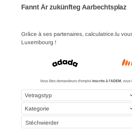
Fannt Är zukünfteg Aarbechtsplaz
Grâce à ses partenaires, calculatrice.lu vo
Luxembourg !
Vous êtes demandeurs d'emploi
inscrits à l'ADEM
, vous