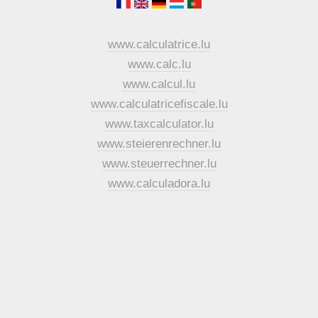
www.calculatrice.lu
www.calc.lu
www.calcul.lu
www.calculatricefiscale.lu
www.taxcalculator.lu
www.steierenrechner.lu
www.steuerrechner.lu
www.calculadora.lu