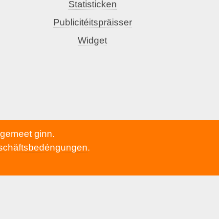
Statisticken
Publicitéitspräisser
Widget
h gemeet ginn.
schäftsbedéngungen
.