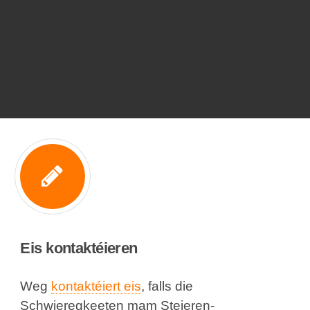
Eis kontaktéieren
Weg
kontaktéiert eis
, falls die
Schwieregkeeten mam Steieren-