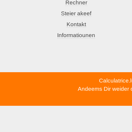
Rechner
Steier akeef
Kontakt
Informatiounen
Calculatrice.
Andeems Dir weider op