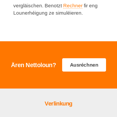
vergläischen. Benotzt
Rechner
fir eng
Lounerhéigung ze simuléieren.
Ären Nettoloun?
Ausréchnen
Verlinkung