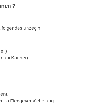
hnen ?
t folgendes unzegin
ell
)
r ouni
Kanner
)
.
ent.
en-
a
Fleegeversécherung
.