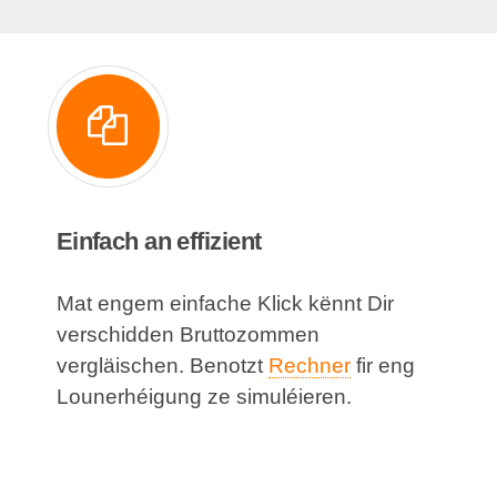
Einfach an effizient
Mat engem einfache Klick kënnt Dir
verschidden Bruttozommen
vergläischen. Benotzt
Rechner
fir eng
Lounerhéigung ze simuléieren.