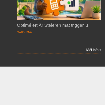
Optiméiert Är Steieren mat trigger.lu
09/06/2026
Méi Info »