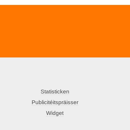
Statisticken
Publicitéitspräisser
Widget