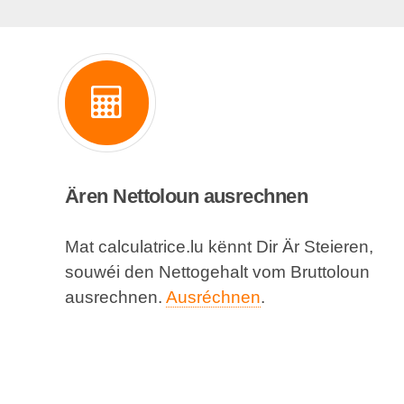
Ären Nettoloun ausrechnen
Mat calculatrice.lu kënnt Dir Är Steieren,
souwéi den Nettogehalt vom Bruttoloun
ausrechnen.
Ausréchnen
.