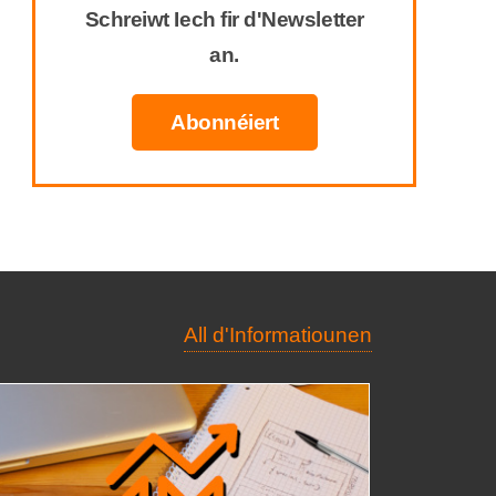
Schreiwt Iech fir d'Newsletter
an.
Abonnéiert
All d'Informatiounen