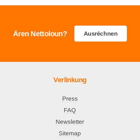
Ären Nettoloun?
Ausréchnen
Verlinkung
Press
FAQ
Newsletter
Sitemap