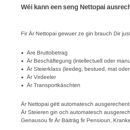
Wéi kann een seng Nettopai ausrec
Fir Är
Nettopai
gewuer ze gin brauch Dir jus
Äre
Bruttobetrag
Är Beschäftegung (
intellectuell
oder
manu
Är
Steierklass
(
leedeg
,
bestued
, mat ode
Är Virdeeler
Är Transportkäschten
Är
Nettopai
gëtt automatesch
ausgerechent
Är
Steieren
gin och automatesch ausgerech
Genausou fir Är
Bäiträg
fir
Pensioun
,
Krank