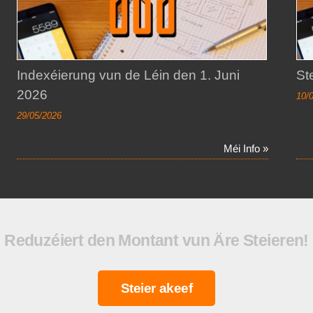
Indexéierung vun de Léin den 1. Juni
St
2026
10/
29/05/2026
Méi Info »
Reduzéiert den Montant vun Äre Steieren!
Steier akeef