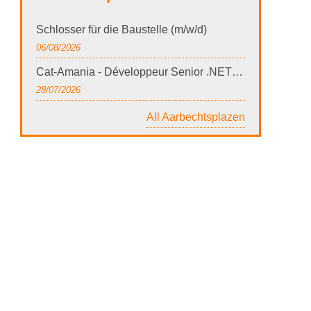
Schlosser für die Baustelle (m/w/d)
06/08/2026
Cat-Amania - Développeur Senior .NET / Azure (Spécialisé Assurance)
28/07/2026
All Aarbechtsplazen