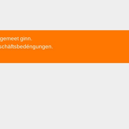
h gemeet ginn.
schäftsbedéngungen
.