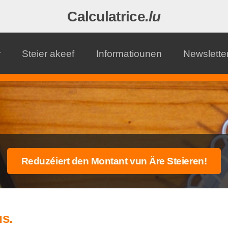
Calculatrice
.lu
r
Steier akeef
Informatiounen
Newslette
us.