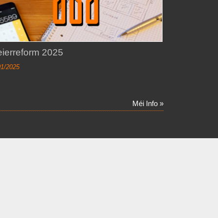
eierreform 2025
01/2025
Méi Info »