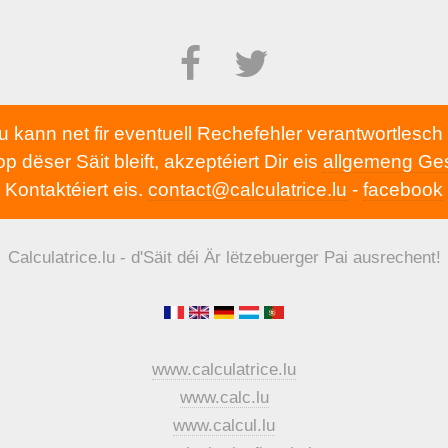
lu kann net fir eventuell Rechefehler verantwortlesc
 dëser Säit bleift, akzeptéiert Dir eis
allgemeng Ge
Kontaktéiert eis.
contact@calculatrice.lu
-
facebook
Calculatrice.lu - d'Säit déi Är lëtzebuerger Pai ausrechent!
www.calculatrice.lu
www.calc.lu
www.calcul.lu