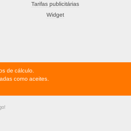
Tarifas publicitárias
Widget
os de cálculo.
adas como aceites.
go!