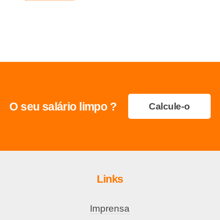
O seu salário limpo ?
Calcule-o
Links
Imprensa