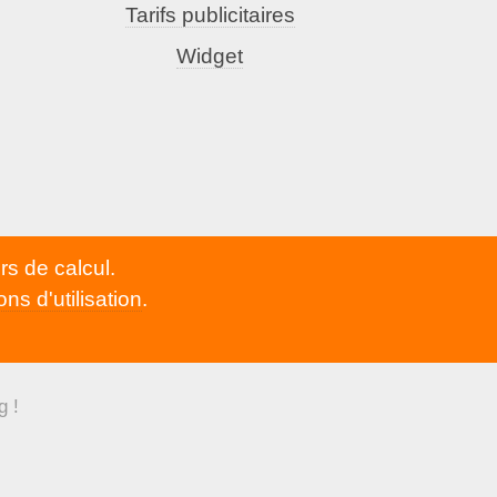
Tarifs publicitaires
Widget
rs de calcul.
ons d'utilisation
.
g !