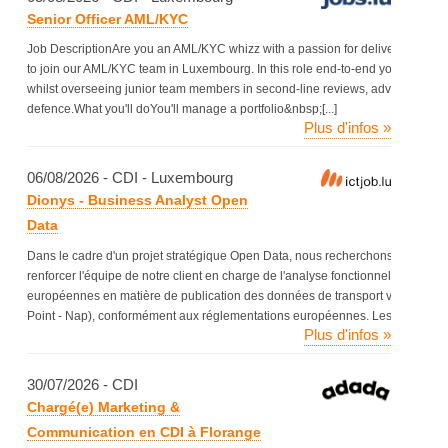
Senior Officer AML/KYC
Job DescriptionAre you an AML/KYC whizz with a passion for delivering excell
to join our AML/KYC team in Luxembourg. In this role end-to-end you will be res
whilst overseeing junior team members in second-line reviews, advising on lega
defence.What you'll doYou'll manage a portfolio&nbsp;[...]
Plus d'infos »
06/08/2026 - CDI - Luxembourg
Dionys - Business Analyst Open
Data
Dans le cadre d'un projet stratégique Open Data, nous recherchons un(e) Bus
renforcer l'équipe de notre client en charge de l'analyse fonctionnelle. Le pr
européennes en matière de publication des données de transport via le Point
Point - Nap), conformément aux réglementations européennes. Les données&n
Plus d'infos »
30/07/2026 - CDI
Chargé(e) Marketing &
Communication en CDI à Florange