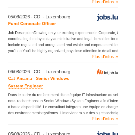
Plus d'infos »
05/08/2026 - CDI - Luxembourg
Fund Corporate Officer
Job DescriptionDrawing on your existing experience in Corporate, Company or 
coordinating the day to day administrative and legal formalities for our varied a
include regulated and unregulated real estate and corporate entities includi
you'll do:You'll be highly organized, pay close attention to detail and&nbsp;[...]
Plus d'infos »
06/08/2026 - CDI - Luxembourg
Cat-Amania - Senior Windows
System Engineer
Dans le cadre du renforcement d'une équipe IT Infrastructure au sein d'un e
nous recherchons un Senior Windows System Engineer afin d'intervenir sur des 
à haute disponibilité. Le consultant intégrera une équipe en charge de la gestion
des environnements systèmes. Il interviendra sur des sujets techniques compl
Plus d'infos »
05/08/2026 - CDI - Luxembourg