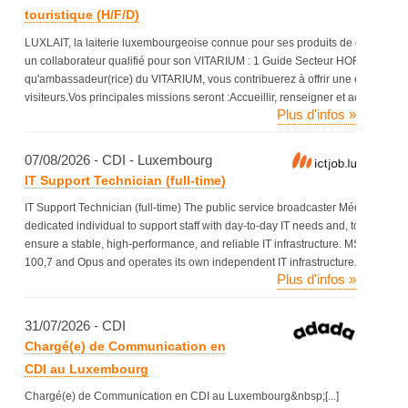
touristique (H/F/D)
LUXLAIT, la laiterie luxembourgeoise connue pour ses produits de qualité et
un collaborateur qualifié pour son VITARIUM : 1 Guide Secteur HORECA et tour
qu'ambassadeur(rice) du VITARIUM, vous contribuerez à offrir une expérien
visiteurs.Vos principales missions seront :Accueillir, renseigner et accompagner
Plus d'infos »
07/08/2026 - CDI - Luxembourg
IT Support Technician (full-time)
IT Support Technician (full-time) The public service broadcaster Média de Ser
dedicated individual to support staff with day-to-day IT needs and, together w
ensure a stable, high-performance, and reliable IT infrastructure. MSP 100,7 
100,7 and Opus and operates its own independent IT infrastructure. Your tasks
Plus d'infos »
31/07/2026 - CDI
Chargé(e) de Communication en
CDI au Luxembourg
Chargé(e) de Communication en CDI au Luxembourg&nbsp;[...]