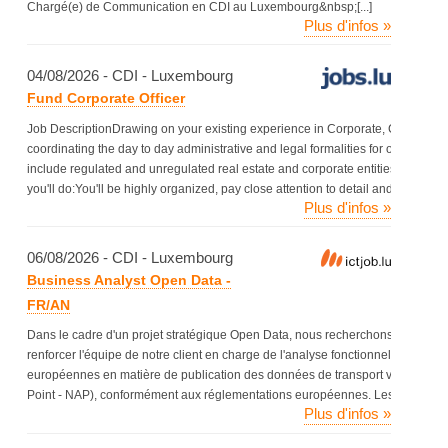
Chargé(e) de Communication en CDI au Luxembourg&nbsp;[...]
Plus d'infos »
04/08/2026 - CDI - Luxembourg
Fund Corporate Officer
Job DescriptionDrawing on your existing experience in Corporate, Company or 
coordinating the day to day administrative and legal formalities for our varied a
include regulated and unregulated real estate and corporate entities includi
you'll do:You'll be highly organized, pay close attention to detail and&nbsp;[...]
Plus d'infos »
06/08/2026 - CDI - Luxembourg
Business Analyst Open Data -
FR/AN
Dans le cadre d'un projet stratégique Open Data, nous recherchons un(e) Bus
renforcer l'équipe de notre client en charge de l'analyse fonctionnelle. Le pr
européennes en matière de publication des données de transport via le Point
Point - NAP), conformément aux réglementations européennes. Les données&n
Plus d'infos »