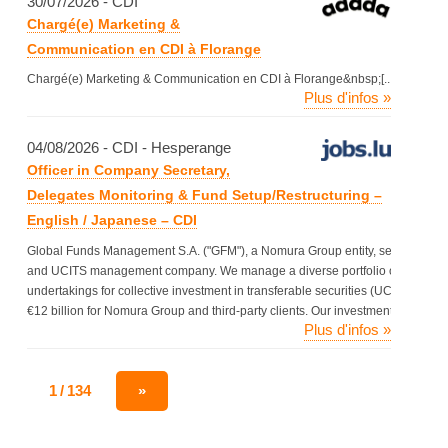
30/07/2026 - CDI
Chargé(e) Marketing &
Communication en CDI à Florange
Chargé(e) Marketing & Communication en CDI à Florange&nbsp;[...]
Plus d'infos »
04/08/2026 - CDI - Hesperange
Officer in Company Secretary,
Delegates Monitoring & Fund Setup/Restructuring –
English / Japanese – CDI
Global Funds Management S.A. ("GFM"), a Nomura Group entity, serves as an
and UCITS management company. We manage a diverse portfolio of alternativ
undertakings for collective investment in transferable securities (UCITS) wi
€12 billion for Nomura Group and third-party clients. Our investment funds sp
Plus d'infos »
1 / 134
»