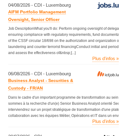
04/08/2026 - CDI - Luxembourg
AIFM Portfolio Management
Oversight, Senior Officer
Job DescriptionWhat you'll do: Perform ongoing oversight of delegated Portfo
ensuring compliance with regulatory requirements, fund documentation and
of the CSSF circular 18/698 on the authorization and organization of invest
laundering and counter terrorist financingConduct initial and periodic due di
and assess the effectiveness of&nbsp;[...]
Plus d'infos »
06/08/2026 - CDI - Luxembourg
Business Analyst - Securities &
Custody - FR/AN
Dans le cadre d'un important programme de transformation au sein d'un envi
sommes à la recherche d'un(e) Senior Business Analyst orienté Securities / Cu
interviendrez sur un projet stratégique de transformation d'une plateforme Titres
collaboration avec les équipes Métier, Opérations et IT dans un environnement 
Plus d'infos »