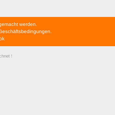
h gemacht werden.
 Geschäftsbedingungen
.
ok
chnet !