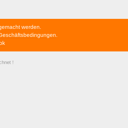
h gemacht werden.
 Geschäftsbedingungen
.
ok
chnet !