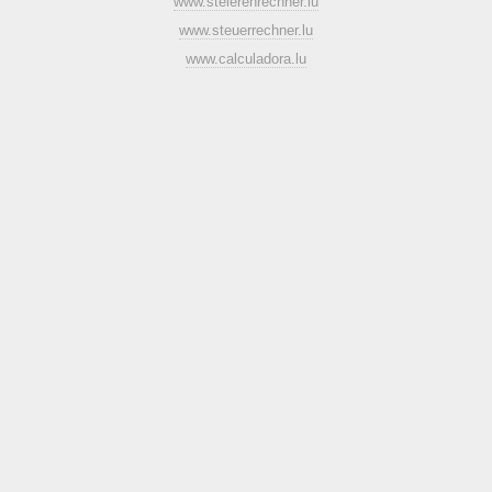
www.steierenrechner.lu
www.steuerrechner.lu
www.calculadora.lu