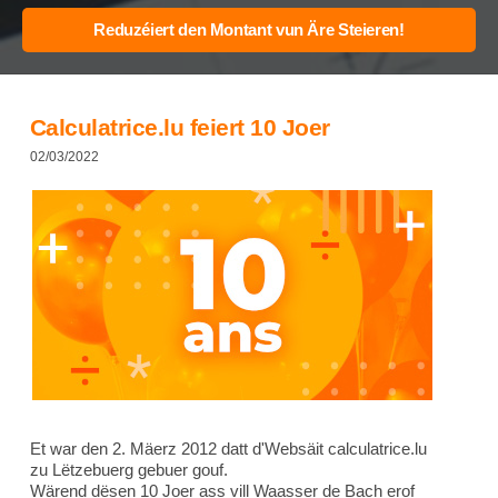
Calculatrice.lu feiert 10 Joer
02/03/2022
Et war den 2. Mäerz 2012 datt d'Websäit calculatrice.lu
zu Lëtzebuerg gebuer gouf.
Wärend dësen 10 Joer ass vill Waasser de Bach erof