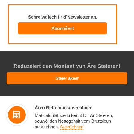
Schreiwt Iech fir d'Newsletter an.
Abonnéiert
Reduzéiert den Montant vun Äre Steieren!
Steier akeef
Ären Nettoloun ausrechnen
Mat calculatrice.lu kënnt Dir Är Steieren,
souwéi den Nettogehalt vom Bruttoloun
ausrechnen.
Ausréchnen
.