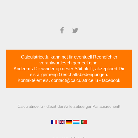
Calculatrice.lu kann net fir eventuell Rechefehler
verantwortlesch gemeet ginn.
Andeems Dir weider op dëser Säit bleift, akzeptéiert Dir
eis
allgemeng Geschäftsbedéngungen
.
Kontaktéiert eis.
contact@calculatrice.lu
-
facebook
Calculatrice.lu - d'Säit déi Är lëtzebuerger Pai ausrechent!