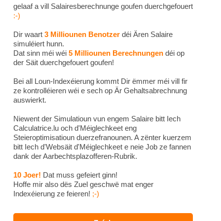
gelaaf a vill Salairesberechnunge goufen duerchgefouert
:-)
Dir waart
3 Milliounen Benotzer
déi Ären Salaire
simuléiert hunn.
Dat sinn méi wéi
5 Milliounen Berechnungen
déi op
der Säit duerchgefouert goufen!
Bei all Loun-Indexéierung kommt Dir ëmmer méi vill fir
ze kontrolléieren wéi e sech op Är Gehaltsabrechnung
auswierkt.
Niewent der Simulatioun vun engem Salaire bitt Iech
Calculatrice.lu och d'Méiglechkeet eng
Steieroptimisatioun duerzefranounen. A zënter kuerzem
bitt Iech d'Websäit d'Méiglechkeet e neie Job ze fannen
dank der Aarbechtsplazofferen-Rubrik.
10 Joer!
Dat muss gefeiert ginn!
Hoffe mir also dës Zuel geschwë mat enger
Indexéierung ze feieren!
;-)