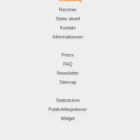
Rechner
Steier akeef
Kontakt
Informatiounen
Press
FAQ
Newsletter
Sitemap
Statisticken
Publicitéitspräisser
Widget