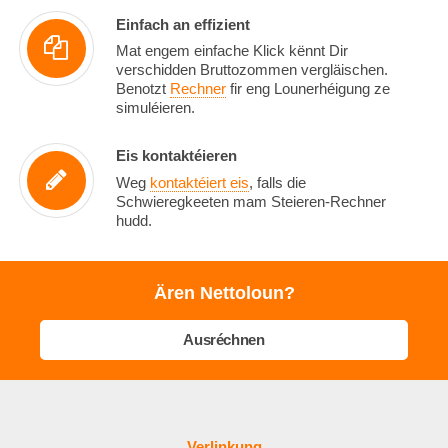
Einfach an effizient
Mat engem einfache Klick kënnt Dir
verschidden Bruttozommen vergläischen.
Benotzt
Rechner
fir eng Lounerhéigung ze
simuléieren.
Eis kontaktéieren
Weg
kontaktéiert eis
, falls die
Schwieregkeeten mam Steieren-Rechner
hudd.
Ären Nettoloun?
Ausréchnen
Verlinkung