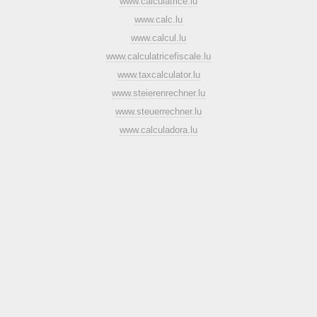
www.calculatrice.lu
www.calc.lu
www.calcul.lu
www.calculatricefiscale.lu
www.taxcalculator.lu
www.steierenrechner.lu
www.steuerrechner.lu
www.calculadora.lu