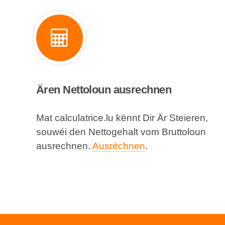
Ären Nettoloun ausrechnen
Mat calculatrice.lu kënnt Dir Är Steieren,
souwéi den Nettogehalt vom Bruttoloun
ausrechnen.
Ausréchnen
.