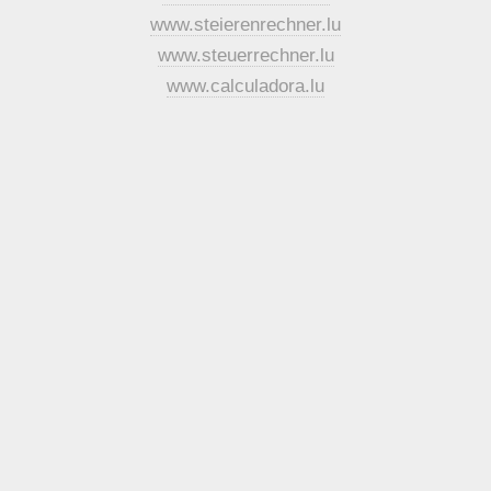
www.steierenrechner.lu
www.steuerrechner.lu
www.calculadora.lu