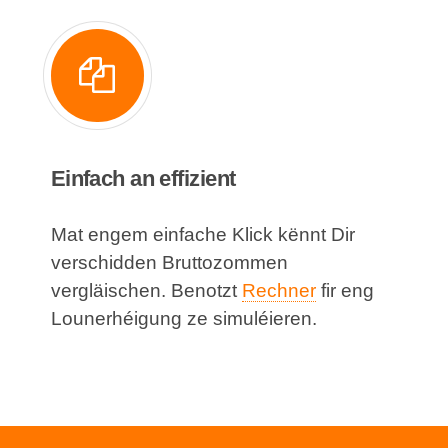
Einfach an effizient
Mat engem einfache Klick kënnt Dir
verschidden Bruttozommen
vergläischen. Benotzt
Rechner
fir eng
Lounerhéigung ze simuléieren.