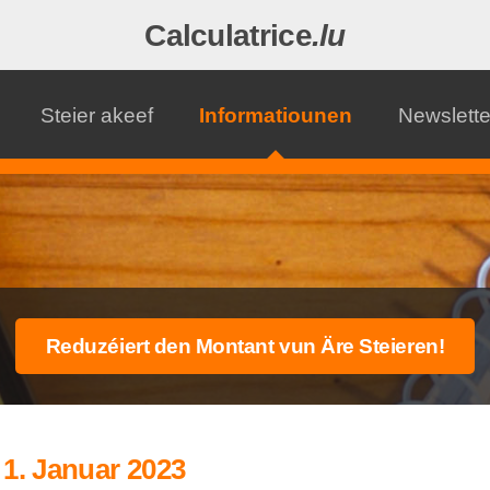
Calculatrice
.lu
Steier akeef
Informatiounen
Newslette
1. Januar 2023