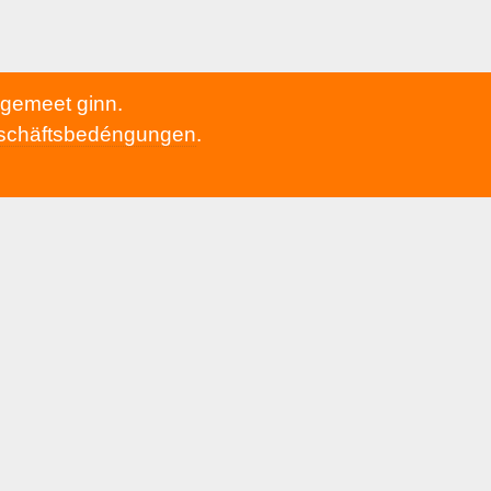
h gemeet ginn.
schäftsbedéngungen
.