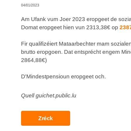
04/01/2023
Am Ufank vum Joer 2023 eropgeet de sozia
Domat eropgeet hien vun 2313,38€ op
238
Fir qualifizéiert Mataarbechter mam sozial
brutto eropgoen. Dat entsprécht engem Min
2864,88€)
D'Mindestpensioun eropgeet och.
Quell guichet.public.lu