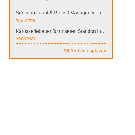
Senior Account & Project Manager in Luxembourg
07/07/2026
Karosseriebauer für unseren Standort Ingeldorf (m/w/d) - WEmobility
06/08/2026
All Aarbechtsplazen