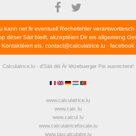
lu kann net fir eventuell Rechefehler verantwortlesc
 dëser Säit bleift, akzeptéiert Dir eis
allgemeng Ge
Kontaktéiert eis.
contact@calculatrice.lu
-
facebook
Calculatrice.lu - d'Säit déi Är lëtzebuerger Pai ausrechent!
www.calculatrice.lu
www.calc.lu
www.calcul.lu
www.calculatricefiscale.lu
www.taxcalculator.lu