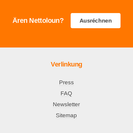
Ären Nettoloun?
Ausréchnen
Verlinkung
Press
FAQ
Newsletter
Sitemap