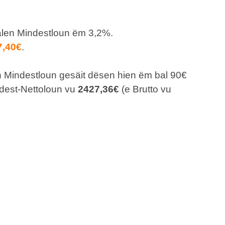
len Mindestloun ëm 3,2%.
7,40€
.
en Mindestloun gesäit dësen hien ëm bal 90€
dest-Nettoloun vu
2427,36€
(e Brutto vu