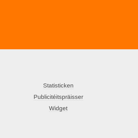
Statisticken
Publicitéitspräisser
Widget