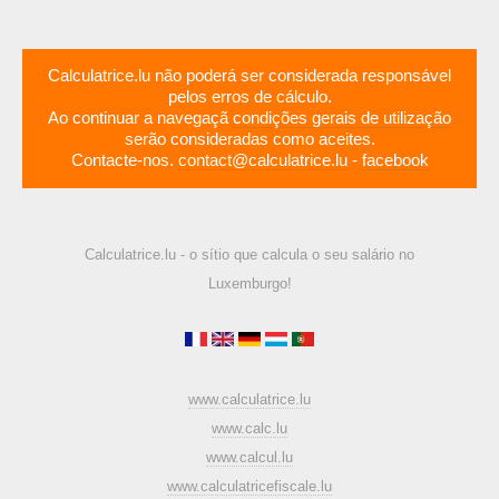
Calculatrice.lu não poderá ser considerada responsável
pelos erros de cálculo.
Ao continuar a navegaçã
condições gerais de utilização
serão consideradas como aceites.
Contacte-nos.
contact@calculatrice.lu
-
facebook
Calculatrice.lu - o sítio que calcula o seu salário no
Luxemburgo!
www.calculatrice.lu
www.calc.lu
www.calcul.lu
www.calculatricefiscale.lu