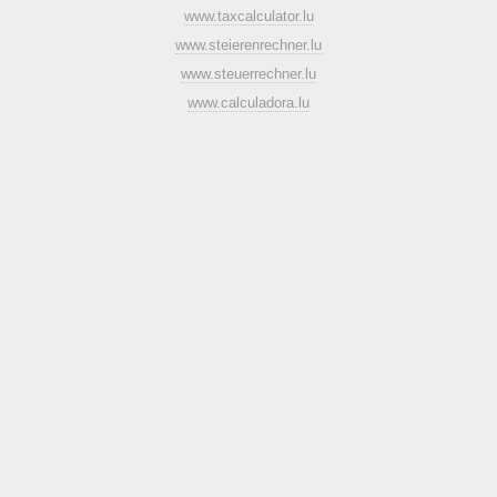
www.taxcalculator.lu
www.steierenrechner.lu
www.steuerrechner.lu
www.calculadora.lu