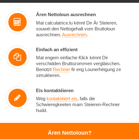
Ären Nettoloun ausrechnen
Mat calculatrice.lu kënnt Dir Är Steieren,
souwéi den Nettogehalt vom Bruttoloun
ausrechnen.
Ausréchnen
.
Einfach an effizient
Mat engem einfache Klick kënnt Dir
verschidden Bruttozommen vergläischen.
Benotzt
Rechner
fir eng Lounerhéigung ze
simuléieren.
Eis kontaktéieren
Weg
kontaktéiert eis
, falls die
Schwieregkeeten mam Steieren-Rechner
hudd.
Ären Nettoloun?