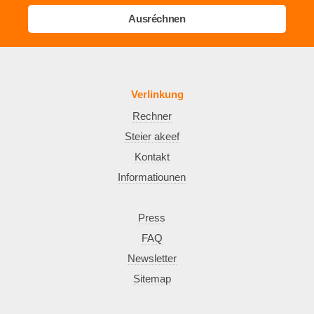
Ausréchnen
Verlinkung
Rechner
Steier akeef
Kontakt
Informatiounen
Press
FAQ
Newsletter
Sitemap