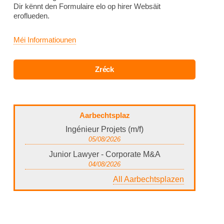
Dir kënnt den Formulaire elo op hirer Websäit
eroflueden.
Méi Informatiounen
Aarbechtsplaz
Ingénieur Projets (m/f)
05/08/2026
Junior Lawyer - Corporate M&A
04/08/2026
All Aarbechtsplazen