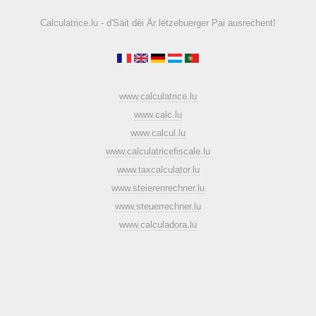
Calculatrice.lu - d'Säit déi Är lëtzebuerger Pai ausrechent!
www.calculatrice.lu
www.calc.lu
www.calcul.lu
www.calculatricefiscale.lu
www.taxcalculator.lu
www.steierenrechner.lu
www.steuerrechner.lu
www.calculadora.lu