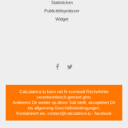
Statisticken
Publicitéitspräisser
Widget
Calculatrice.lu kann net fir eventuell Rechefehler
verantwortlesch gemeet ginn.
Andeems Dir weider op dëser Säit bleift, akzeptéiert Dir
eis
allgemeng Geschäftsbedéngungen
.
Kontaktéiert eis.
contact@calculatrice.lu
-
facebook