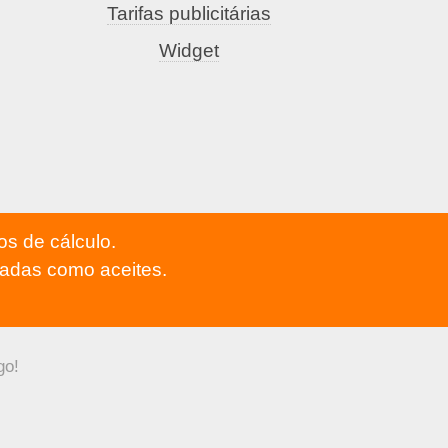
Tarifas publicitárias
Widget
os de cálculo.
adas como aceites.
go!