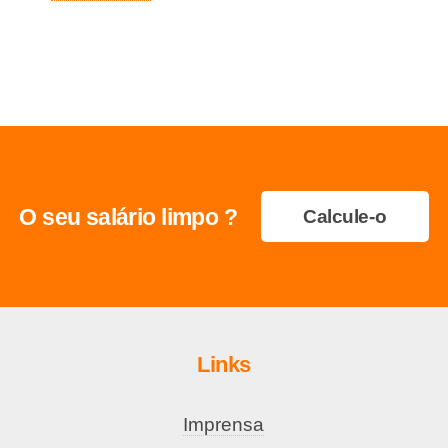
O seu salário limpo ?
Calcule-o
Links
Imprensa